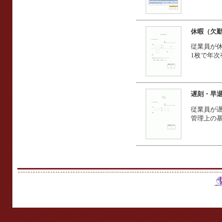
休暇（欠
従業員が
1枚で年
遅刻・早
従業員が
管理上の