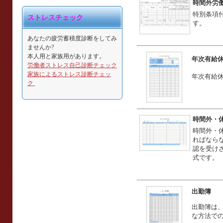
時間外労
特別条項
ストレスチェック
す。
あなたの疲労蓄積度診断をしてみ
ませんか?
本人用と家族用があります。
年次有給
労働者ストレス自己診断チェック
家族によるストレス診断チェッ
年次有給
ク
時間外・
時間外・
ればなら
認を受け
式です。
出勤簿
出勤簿は
な方法で